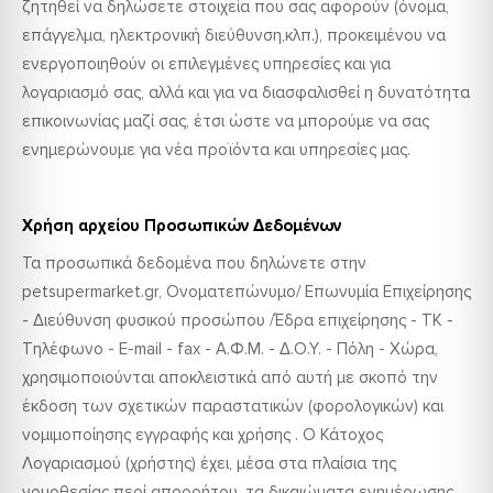
ζητηθεί να δηλώσετε στοιχεία που σας αφορούν (όνομα,
επάγγελμα, ηλεκτρονική διεύθυνση,κλπ.), προκειμένου να
ενεργοποιηθούν οι επιλεγμένες υπηρεσίες και για
λογαριασμό σας, αλλά και για να διασφαλισθεί η δυνατότητα
επικοινωνίας μαζί σας, έτσι ώστε να μπορούμε να σας
ενημερώνουμε για νέα προϊόντα και υπηρεσίες μας.
Χρήση αρχείου Προσωπικών Δεδομένων
Τα προσωπικά δεδομένα που δηλώνετε στην
petsupermarket.gr, Ονοματεπώνυμο/ Επωνυμία Επιχείρησης
- Διεύθυνση φυσικού προσώπου /Έδρα επιχείρησης - ΤΚ -
Τηλέφωνο - E-mail - fax - Α.Φ.Μ. - Δ.Ο.Υ. - Πόλη - Χώρα,
χρησιμοποιούνται αποκλειστικά από αυτή με σκοπό την
έκδοση των σχετικών παραστατικών (φορολογικών) και
νομιμοποίησης εγγραφής και χρήσης . Ο Κάτοχος
Λογαριασμού (χρήστης) έχει, μέσα στα πλαίσια της
νομοθεσίας περί απορρήτου, τα δικαιώματα ενημέρωσης