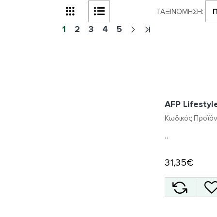
ΤΑΞΙΝΌΜΗΣΗ:
1
2
3
4
5
AFP Lifestyl
Κωδικός Προϊόν
..
31,35€