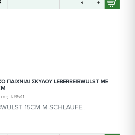
ΚΟ ΠΑΙΧΝΙΔΙ ΣΚΥΛΟΥ LEBERBEIBWULST ΜΕ
CM
τος:
JU3541
BWULST 15CM M SCHLAUFE..