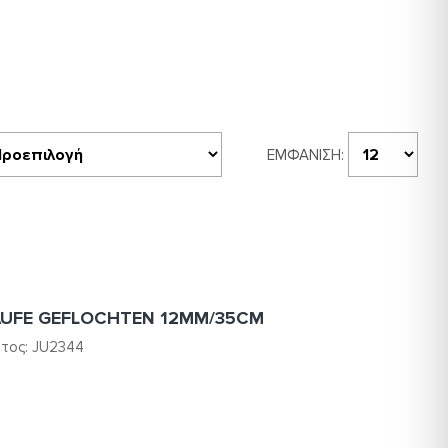
ΕΜΦΆΝΙΣΗ:
AUFE GEFLOCHTEN 12MM/35CM
τος:
JU2344