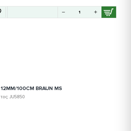
O 12MM/100CM BRAUN MS
τος:
JU5850