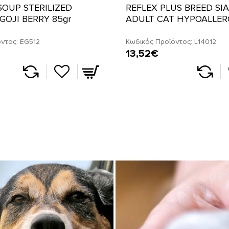
SOUP STERILIZED
REFLEX PLUS BREED SI
GOJI BERRY 85gr
ADULT CAT HYPOALLERG
ντος:
EG512
Κωδικός Προϊόντος:
L14012
13,52€