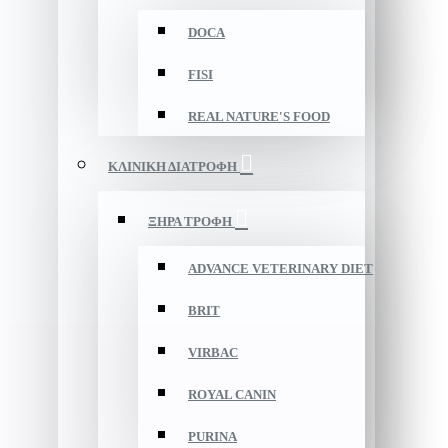
DOCA
FISI
REAL NATURE'S FOOD
ΚΛΙΝΙΚΗ ΔΙΑΤΡΟΦΗ
ΞΗΡΑ ΤΡΟΦΗ
ADVANCE VETERINARY DIET
BRIT
VIRBAC
ROYAL CANIN
PURINA