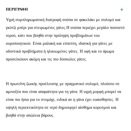
ΚΑΤΑΣΤΗΜΑΤΑ
ΠΑΡΑΓΓΕΛΙΕΣ
ΜΕΤΑΦΟΡΙΚΑ
ΜΑΣ
210440 4100
ΠΕΡΙΓΡΑΦΗ
Υγρή συμπληρωματική διατροφή σούπα σε φακελάκι με σολομό και
γκότζι μπέρι για στειρωμένες γάτες.Η σούπα περιέχει μεγάλο ποσοστό
νερού, κάτι που βοηθά στην πρόληψη προβλημάτων του
ουροποιητικού. Είναι μαλακή και εύπεπτη, ιδανική για γάτες με
οδοντικά προβλήματα ή ηλικιωμένες γάτες. Η υφή και το άρωμα
προσελκύουν ακόμη και τις πιο δύσκολες γάτες.
Η πρωτεΐνη ζωικής προέλευσης με πραγματικό σολομό, πλούσιο σε
αμινοξέα που είναι απαραίτητα για τη γάτα. Η υγρή μορφή μπορεί να
είναι πιο ήπια για το στομάχι, ειδικά αν η γάτα έχει ευαισθησίες. Η
υψηλή περιεκτικότητα σε νερό δημιουργεί αίσθημα κορεσμού και
βοηθά στην απώλεια βάρους.