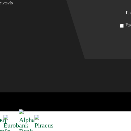
οινωνία
Έχω