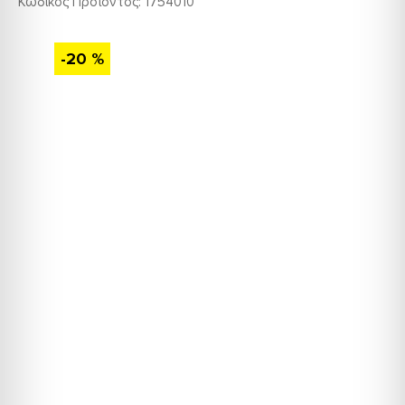
Κωδικός Προϊόντος:
1754010
-20 %