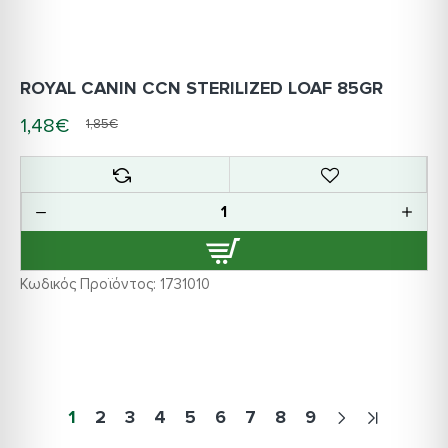
ROYAL CANIN CCN STERILIZED LOAF 85GR
1,48€
1,85€
Κωδικός Προϊόντος:
1731010
1
2
3
4
5
6
7
8
9