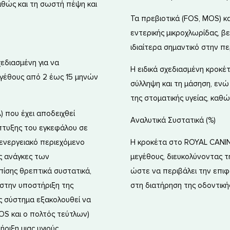
αθώς και τη σωστή πέψη και
Τα πρεβιοτικά (FOS, MOS) κ
εντερικής μικροχλωρίδας, β
ιδιαίτερα σημαντικό στην π
χεδιασμένη για να
Η ειδικά σχεδιασμένη κροκέ
εγέθους από 2 έως 15 μηνών
σύλληψη και τη μάσηση, ενώ
της στοματικής υγείας, καθ
) που έχει αποδειχθεί
Αναλυτικά Συστατικά (%)
άπτυξης του εγκεφάλου σε
 ενεργειακό περιεχόμενο
Η κροκέτα στο ROYAL CANIN M
ές ανάγκες των
μεγέθους, διευκολύνοντας τη
ίσης θρεπτικά συστατικά,
ώστε να περιβάλει την επιφ
ν στην υποστήριξη της
στη διατήρηση της οδοντική
ς σύστημα εξακολουθεί να
OS και ο πολτός τεύτλων)
ριξη μιας υγιούς