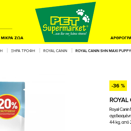
ΜΙΚΡΑ ΖΩΑ
ΑΡΘΡΟΓΡ
ΦΗ
ΞΗΡΑ ΤΡΟΦΗ
ROYAL CANIN
ROYAL CANIN SHN MAXI PUPPY
-36 %
ROYAL 
Royal Canin
σχεδιασμέν
44 kg, από 