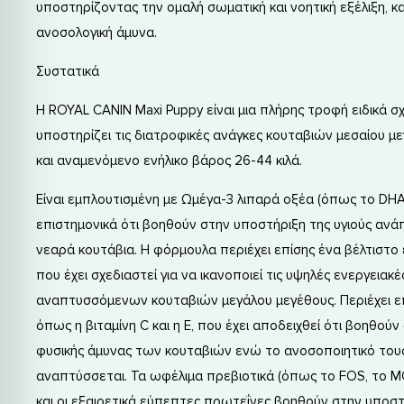
υποστηρίζοντας την ομαλή σωματική και νοητική εξέλιξη, κ
ανοσολογική άμυνα.
Συστατικά
Η ROYAL CANIN Maxi Puppy είναι μια πλήρης τροφή ειδικά σ
υποστηρίζει τις διατροφικές ανάγκες κουταβιών μεσαίου μ
και αναμενόμενο ενήλικο βάρος 26-44 κιλά.
Είναι εμπλουτισμένη με Ωμέγα-3 λιπαρά οξέα (όπως το DHA
επιστημονικά ότι βοηθούν στην υποστήριξη της υγιούς αν
νεαρά κουτάβια. Η φόρμουλα περιέχει επίσης ένα βέλτιστο
που έχει σχεδιαστεί για να ικανοποιεί τις υψηλές ενεργειακ
αναπτυσσόμενων κουταβιών μεγάλου μεγέθους. Περιέχει επ
όπως η βιταμίνη C και η Ε, που έχει αποδειχθεί ότι βοηθού
φυσικής άμυνας των κουταβιών ενώ το ανοσοποιητικό του
αναπτύσσεται. Τα ωφέλιμα πρεβιοτικά (όπως το FOS, το M
και οι εξαιρετικά εύπεπτες πρωτεΐνες βοηθούν στην υποστή