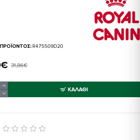
 ΠΡΟΪΌΝΤΟΣ:
R475509D20
9€
31,86€
ΚΑΛΆΘΙ